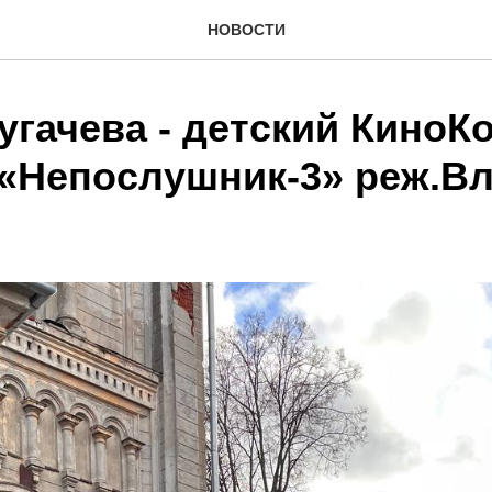
НОВОСТИ
гачева - детский КиноКо
 «Непослушник-3» реж.В