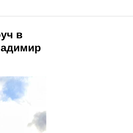
уч в
ладимир