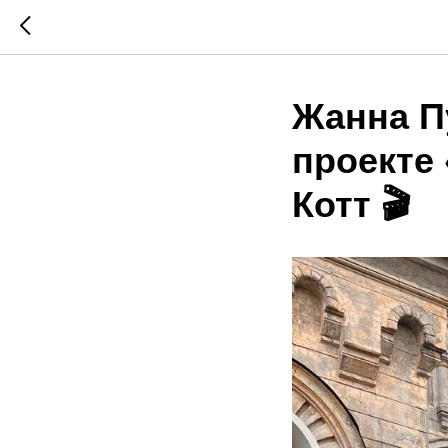
Жанна Пу
проекте
Котт 🎬