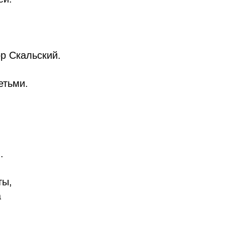
р Скальский.
етьми.
.
ты,
а