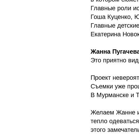
Главные роли и
Гоша Куценко, Ю
Главные детски
Екатерина Новок
Жанна Пугачев
Это приятно вид
Проект невероят
Съемки уже про
В Мурманске и Т
Желаем Жанне и
тепло одеваться
этого замечател