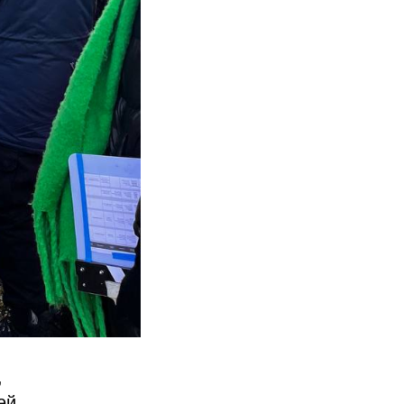
,
ей.