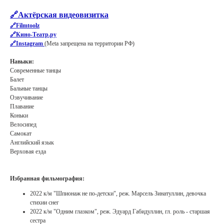
🔗Актёрская видеовизитка
🔗Filmtoolz
🔗Кино-Театр.ру
🔗Instagram
(Meta запрещена на территории РФ)
Навыки:
Современные танцы
Балет
Бальные танцы
Озвучивание
Плавание
Коньки
Велосипед
Самокат
Английский язык
Верховая езда
Избранная фильмография:
2022 к/м "Шпионаж не по-детски", реж. Марсель Зинатуллин, девочка
стихии снег
2022 к/м "Одним глазком", реж. Эдуард Габидуллин, гл. роль - старшая
сестра