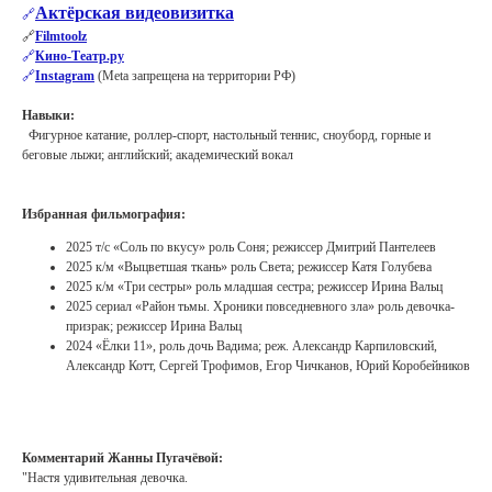
Актёрская видеовизитка
🔗
🔗
Filmtoolz
🔗
Кино-Театр.ру
🔗
Instagram
(Meta запрещена на территории РФ)
Навыки:
Фигурное катание, роллер-спорт, настольный теннис, сноуборд, горные и
беговые лыжи; английский; академический вокал
Избранная фильмография:
2025 т/с «Соль по вкусу» роль Соня; режиссер Дмитрий Пантелеев
2025 к/м «Выцветшая ткань» роль Света; режиссер Катя Голубева
2025 к/м «Три сестры» роль младшая сестра; режиссер Ирина Вальц
2025 сериал «Район тьмы. Хроники повседневного зла» роль девочка-
призрак; режиссер Ирина Вальц
2024 «Ёлки 11», роль дочь Вадима; реж. Александр Карпиловский,
Александр Котт, Сергей Трофимов, Егор Чичканов, Юрий Коробейников
Комментарий Жанны Пугачёвой:
"Настя удивительная девочка.