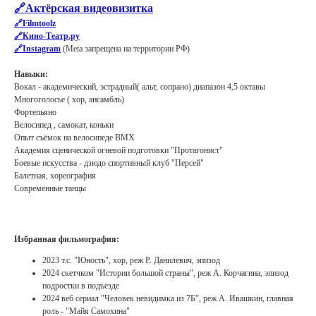
🔗Актёрская видеовизитка
🔗Filmtoolz
🔗Кино-Театр.ру
🔗Instagram
(Meta запрещена на территории РФ)
Навыки:
Вокал - академический, эстрадный( альт, сопрано) диапазон 4,5 октавы
Многоголосье ( хор, ансамбль)
Фортепьяно
Велосипед , самокат, коньки
Опыт съёмок на велосипеде BMX
Академия сценической огневой подготовки "Протагонист"
Боевые искусства - дзюдо спортивный клуб "Персей"
Балетная, хореография
Современные танцы
Избранная фильмография:
2023 т.с. "Юность", хор, реж Р. Данилевич, эпизод
2024 скетчком "Истории большой страны", реж А. Корчагина, эпизод
подростки в подъезде
2024 веб сериал "Человек невидимка из 7Б", реж А. Ивашкин, главная
роль - "Майя Самохина"