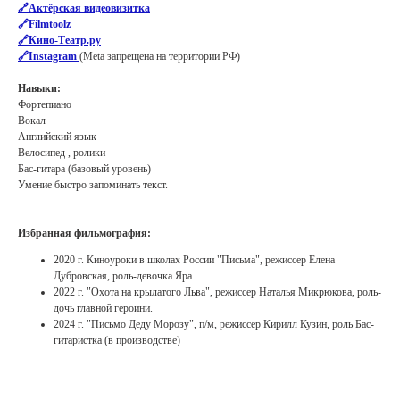
🔗Актёрская видеовизитка
🔗Filmtoolz
🔗Кино-Театр.ру
🔗Instagram
(Meta запрещена на территории РФ)
Навыки:
Фортепиано
Вокал
Английский язык
Велосипед , ролики
Бас-гитара (базовый уровень)
Умение быстро запоминать текст.
Избранная фильмография:
2020 г. Киноуроки в школах России "Письма", режиссер Елена
Дубровская, роль-девочка Яра.
2022 г. "Охота на крылатого Льва", режиссер Наталья Микрюкова, роль-
дочь главной героини.
2024 г. "Письмо Деду Морозу", п/м, режиссер Кирилл Кузин, роль Бас-
гитаристка (в производстве)